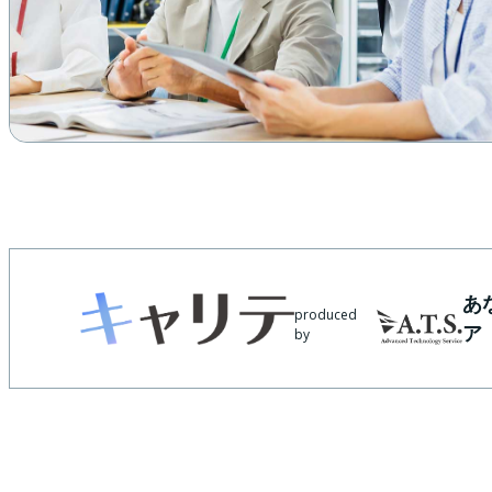
あ
produced
ア
by