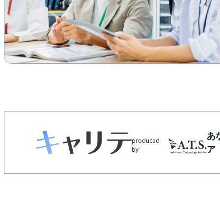
あ
produced
ア
by