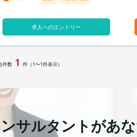
求人へのエントリー
1
当件数
件（
1
〜
1
件表示）
コンサルタントがあな