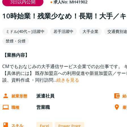
3日以内公開
求人No:
MH41902
10時始業！残業少なめ！長期！大手／
ミドル(40代～)活躍中
若手活躍中
大手企業
交通費別
禁煙・分煙
【業務内容】
CMでもおなじみの大手通信サービス企業でのお仕事です。 
【具体的には】 既存加盟店への利用促進や新規加盟店／サー
談、資料作成 ・同行訪問
…
続きを見る
派遣社員
就業形態
給
営業職
職種
最
スキル
Excel
Power Point