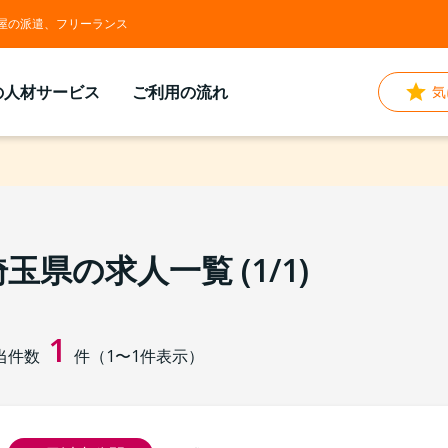
屋の派遣、フリーランス
の人材サービス
ご利用の流れ
気
玉県の求人一覧 (1/1)
1
当件数
件（
1
〜
1
件表示）